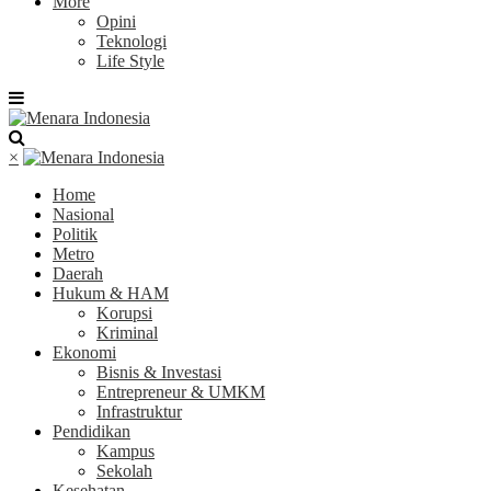
More
Opini
Teknologi
Life Style
×
Home
Nasional
Politik
Metro
Daerah
Hukum & HAM
Korupsi
Kriminal
Ekonomi
Bisnis & Investasi
Entrepreneur & UMKM
Infrastruktur
Pendidikan
Kampus
Sekolah
Kesehatan