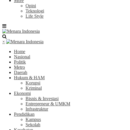
More
Opini
Teknologi
Life Style
×
Home
Nasional
Politik
Metro
Daerah
Hukum & HAM
Korupsi
Kriminal
Ekonomi
Bisnis & Investasi
Entrepreneur & UMKM
Infrastruktur
Pendidikan
Kampus
Sekolah
Kesehatan