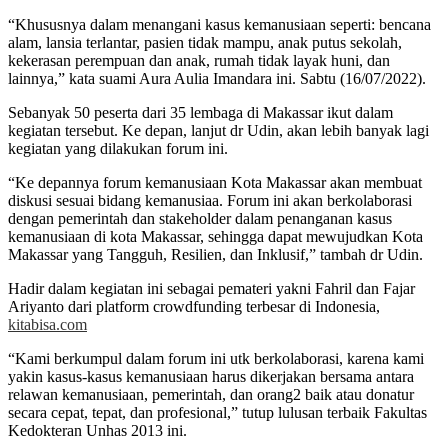
“Khususnya dalam menangani kasus kemanusiaan seperti: bencana
alam, lansia terlantar, pasien tidak mampu, anak putus sekolah,
kekerasan perempuan dan anak, rumah tidak layak huni, dan
lainnya,” kata suami Aura Aulia Imandara ini. Sabtu (16/07/2022).
Sebanyak 50 peserta dari 35 lembaga di Makassar ikut dalam
kegiatan tersebut. Ke depan, lanjut dr Udin, akan lebih banyak lagi
kegiatan yang dilakukan forum ini.
“Ke depannya forum kemanusiaan Kota Makassar akan membuat
diskusi sesuai bidang kemanusiaa. Forum ini akan berkolaborasi
dengan pemerintah dan stakeholder dalam penanganan kasus
kemanusiaan di kota Makassar, sehingga dapat mewujudkan Kota
Makassar yang Tangguh, Resilien, dan Inklusif,” tambah dr Udin.
Hadir dalam kegiatan ini sebagai pemateri yakni Fahril dan Fajar
Ariyanto dari platform crowdfunding terbesar di Indonesia,
kitabisa.com
“Kami berkumpul dalam forum ini utk berkolaborasi, karena kami
yakin kasus-kasus kemanusiaan harus dikerjakan bersama antara
relawan kemanusiaan, pemerintah, dan orang2 baik atau donatur
secara cepat, tepat, dan profesional,” tutup lulusan terbaik Fakultas
Kedokteran Unhas 2013 ini.