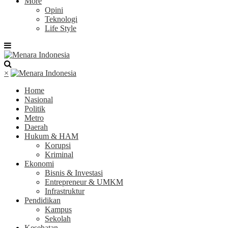
More
Opini
Teknologi
Life Style
×
Home
Nasional
Politik
Metro
Daerah
Hukum & HAM
Korupsi
Kriminal
Ekonomi
Bisnis & Investasi
Entrepreneur & UMKM
Infrastruktur
Pendidikan
Kampus
Sekolah
Kesehatan