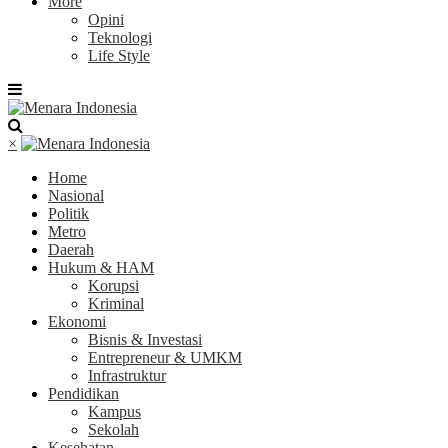
More
Opini
Teknologi
Life Style
×
Home
Nasional
Politik
Metro
Daerah
Hukum & HAM
Korupsi
Kriminal
Ekonomi
Bisnis & Investasi
Entrepreneur & UMKM
Infrastruktur
Pendidikan
Kampus
Sekolah
Kesehatan