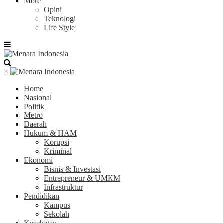
More
Opini
Teknologi
Life Style
×
Home
Nasional
Politik
Metro
Daerah
Hukum & HAM
Korupsi
Kriminal
Ekonomi
Bisnis & Investasi
Entrepreneur & UMKM
Infrastruktur
Pendidikan
Kampus
Sekolah
Kesehatan