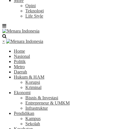
More
Opini
Teknologi
Life Style
×
Home
Nasional
Politik
Metro
Daerah
Hukum & HAM
Korupsi
Kriminal
Ekonomi
Bisnis & Investasi
Entrepreneur & UMKM
Infrastruktur
Pendidikan
Kampus
Sekolah
Kesehatan