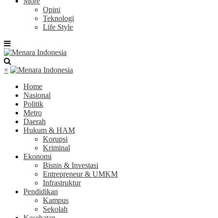
More
Opini
Teknologi
Life Style
×
Home
Nasional
Politik
Metro
Daerah
Hukum & HAM
Korupsi
Kriminal
Ekonomi
Bisnis & Investasi
Entrepreneur & UMKM
Infrastruktur
Pendidikan
Kampus
Sekolah
Kesehatan