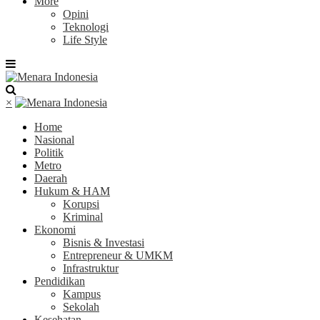
More
Opini
Teknologi
Life Style
×
Home
Nasional
Politik
Metro
Daerah
Hukum & HAM
Korupsi
Kriminal
Ekonomi
Bisnis & Investasi
Entrepreneur & UMKM
Infrastruktur
Pendidikan
Kampus
Sekolah
Kesehatan