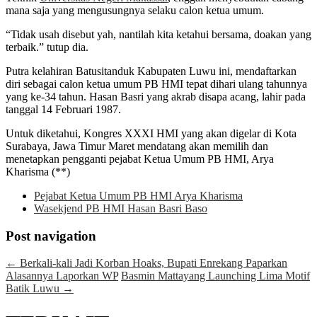
mana saja yang mengusungnya selaku calon ketua umum.
“Tidak usah disebut yah, nantilah kita ketahui bersama, doakan yang
terbaik.” tutup dia.
Putra kelahiran Batusitanduk Kabupaten Luwu ini, mendaftarkan
diri sebagai calon ketua umum PB HMI tepat dihari ulang tahunnya
yang ke-34 tahun. Hasan Basri yang akrab disapa acang, lahir pada
tanggal 14 Februari 1987.
Untuk diketahui, Kongres XXXI HMI yang akan digelar di Kota
Surabaya, Jawa Timur Maret mendatang akan memilih dan
menetapkan pengganti pejabat Ketua Umum PB HMI, Arya
Kharisma (**)
Pejabat Ketua Umum PB HMI Arya Kharisma
Wasekjend PB HMI Hasan Basri Baso
Post navigation
←
Berkali-kali Jadi Korban Hoaks, Bupati Enrekang Paparkan
Alasannya Laporkan WP
Basmin Mattayang Launching Lima Motif
Batik Luwu
→