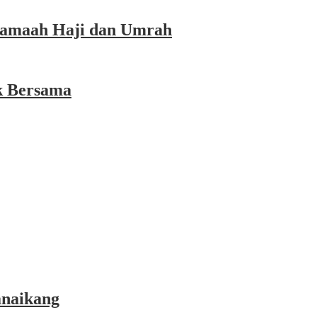
 Jamaah Haji dan Umrah
k Bersama
anaikang