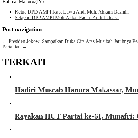
Rahmat Malluru.(IY)
Ketua DPD AMPI Kab. Luwu Andi Muh. Ahkam Basmin
Sekjend DPP AMPI Moh.Akbar Fachri Andi Laluasa
Post navigation
←
Presiden Jokowi Sampaikan Duka Cita Atas Musibah Jatuhnya Pes
Pertanian
→
TERKAIT
Hadiri Muscab Hanura Makassar, Mun
Rayakan HUT Partai ke-61, Munafri: 