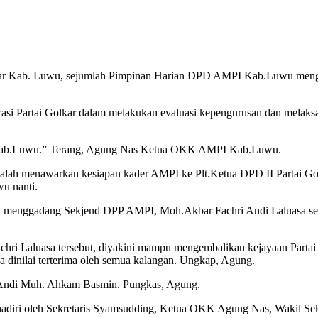
ar Kab. Luwu, sejumlah Pimpinan Harian DPD AMPI Kab.Luwu menggela
asi Partai Golkar dalam melakukan evaluasi kepengurusan dan melaks
r Kab.Luwu.” Terang, Agung Nas Ketua OKK AMPI Kab.Luwu.
lah menawarkan kesiapan kader AMPI ke Plt.Ketua DPD II Partai Go
u nanti.
menggadang Sekjend DPP AMPI, Moh.Akbar Fachri Andi Laluasa seba
 Laluasa tersebut, diyakini mampu mengembalikan kejayaan Partai Go
a dinilai terterima oleh semua kalangan. Ungkap, Agung.
 Andi Muh. Ahkam Basmin. Pungkas, Agung.
adiri oleh Sekretaris Syamsudding, Ketua OKK Agung Nas, Wakil Sek