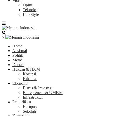
More
Opini
Teknologi
Life Style
×
Home
Nasional
Politik
Metro
Daerah
Hukum & HAM
Korupsi
Kriminal
Ekonomi
Bisnis & Investasi
Entrepreneur & UMKM
Infrastruktur
Pendidikan
Kampus
Sekolah
Kesehatan