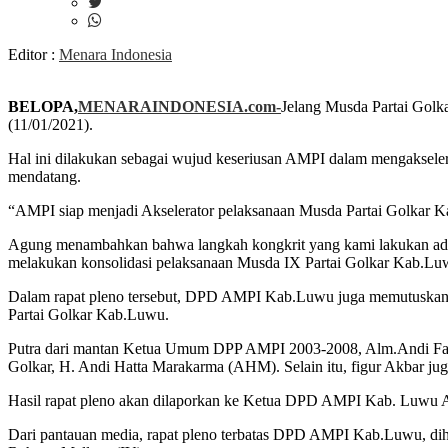
Editor :
Menara Indonesia
BELOPA,
MENARAINDONESIA.com-
Jelang Musda Partai Golk
(11/01/2021).
Hal ini dilakukan sebagai wujud keseriusan AMPI dalam mengakseler
mendatang.
“AMPI siap menjadi Akselerator pelaksanaan Musda Partai Golka
Agung menambahkan bahwa langkah kongkrit yang kami lakukan ada
melakukan konsolidasi pelaksanaan Musda IX Partai Golkar Kab.Luw
Dalam rapat pleno tersebut, DPD AMPI Kab.Luwu juga memutuskan 
Partai Golkar Kab.Luwu.
Putra dari mantan Ketua Umum DPP AMPI 2003-2008, Alm.Andi Fachri
Golkar, H. Andi Hatta Marakarma (AHM). Selain itu, figur Akbar jug
Hasil rapat pleno akan dilaporkan ke Ketua DPD AMPI Kab. Luwu
Dari pantauan media, rapat pleno terbatas DPD AMPI Kab.Luwu, dih