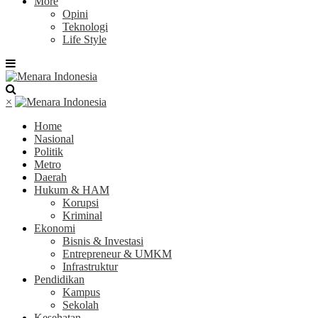
More
Opini
Teknologi
Life Style
×
Home
Nasional
Politik
Metro
Daerah
Hukum & HAM
Korupsi
Kriminal
Ekonomi
Bisnis & Investasi
Entrepreneur & UMKM
Infrastruktur
Pendidikan
Kampus
Sekolah
Kesehatan