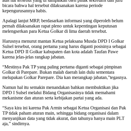
atas hal tersebut yang di sampaikan oleh pihak sekretaris dan juru
bicara bahwa hal tersebut dilaksanakan karena periode
kepengurusannya habis.
Apalagi lanjut MRP, berdasarkan informasi yang diperoleh belum
pernah dilaksanakan rapat pleno untuk kepentingan keputusan
melengserkan para Ketua Golkar di lima daerah tersebut.
Harusnya menurut mantan Ketua pelaksana Musda DPD I Golkar
Sulsel tersebut, orang pertama yang harus diganti posisinya sebagai
Ketua DPD II Golkar kabupaten dan kota adalah Taufan Pawe
karena jelas-jelas rangkap jabatan.
“Mestinya Pak TP yang paling pertama diganti sebagai pimpinan
Golkar di Parepare. Bukan malah daerah lain dulu sementara
melupakan Golkar Parepare. Dia kan merangkap jabatan,”tegasnya.
Namun hal itu semakin menandakan bahkan membuktikan jika
DPD I Sulsel melalui Bidang Organisasinya tidak memahami
mekanisme dan aturan serta kebijakan partai yang ada.
“Saya kira ini karena Pak Armin sebagai Ketua Organisasi dan Pak
TP tidak paham aturan main, sehingga bidang organisasi dalam
menyanjikan data yang tidak akurat, dan tahunya hanya main PLT
aja,” sindirnya.