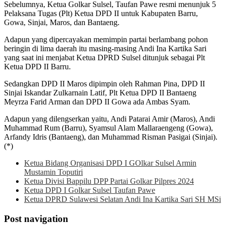
Sebelumnya, Ketua Golkar Sulsel, Taufan Pawe resmi menunjuk 5
Pelaksana Tugas (Plt) Ketua DPD II untuk Kabupaten Barru,
Gowa, Sinjai, Maros, dan Bantaeng.
Adapun yang dipercayakan memimpin partai berlambang pohon
beringin di lima daerah itu masing-masing Andi Ina Kartika Sari
yang saat ini menjabat Ketua DPRD Sulsel ditunjuk sebagai Plt
Ketua DPD II Barru.
Sedangkan DPD II Maros dipimpin oleh Rahman Pina, DPD II
Sinjai Iskandar Zulkarnain Latif, Plt Ketua DPD II Bantaeng
Meyrza Farid Arman dan DPD II Gowa ada Ambas Syam.
Adapun yang dilengserkan yaitu, Andi Patarai Amir (Maros), Andi
Muhammad Rum (Barru), Syamsul Alam Mallaraengeng (Gowa),
Arfandy Idris (Bantaeng), dan Muhammad Risman Pasigai (Sinjai).
(*)
Ketua Bidang Organisasi DPD I GOlkar Sulsel Armin
Mustamin Toputiri
Ketua Divisi Bappilu DPP Partai Golkar Pilpres 2024
Ketua DPD I Golkar Sulsel Taufan Pawe
Ketua DPRD Sulawesi Selatan Andi Ina Kartika Sari SH MSi
Post navigation