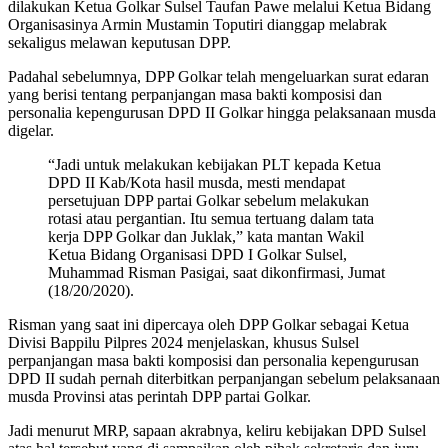
dilakukan Ketua Golkar Sulsel Taufan Pawe melalui Ketua Bidang
Organisasinya Armin Mustamin Toputiri dianggap melabrak
sekaligus melawan keputusan DPP.
Padahal sebelumnya, DPP Golkar telah mengeluarkan surat edaran
yang berisi tentang perpanjangan masa bakti komposisi dan
personalia kepengurusan DPD II Golkar hingga pelaksanaan musda
digelar.
“Jadi untuk melakukan kebijakan PLT kepada Ketua
DPD II Kab/Kota hasil musda, mesti mendapat
persetujuan DPP partai Golkar sebelum melakukan
rotasi atau pergantian. Itu semua tertuang dalam tata
kerja DPP Golkar dan Juklak,” kata mantan Wakil
Ketua Bidang Organisasi DPD I Golkar Sulsel,
Muhammad Risman Pasigai, saat dikonfirmasi, Jumat
(18/20/2020).
Risman yang saat ini dipercaya oleh DPP Golkar sebagai Ketua
Divisi Bappilu Pilpres 2024 menjelaskan, khusus Sulsel
perpanjangan masa bakti komposisi dan personalia kepengurusan
DPD II sudah pernah diterbitkan perpanjangan sebelum pelaksanaan
musda Provinsi atas perintah DPP partai Golkar.
Jadi menurut MRP, sapaan akrabnya, keliru kebijakan DPD Sulsel