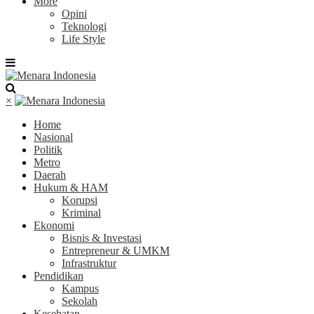
More
Opini
Teknologi
Life Style
×
Home
Nasional
Politik
Metro
Daerah
Hukum & HAM
Korupsi
Kriminal
Ekonomi
Bisnis & Investasi
Entrepreneur & UMKM
Infrastruktur
Pendidikan
Kampus
Sekolah
Kesehatan