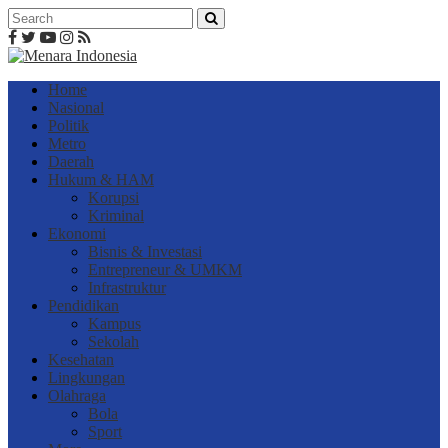
Home
Nasional
Politik
Metro
Daerah
Hukum & HAM
Korupsi
Kriminal
Ekonomi
Bisnis & Investasi
Entrepreneur & UMKM
Infrastruktur
Pendidikan
Kampus
Sekolah
Kesehatan
Lingkungan
Olahraga
Bola
Sport