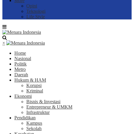
More
Opini
Teknologi
Life Style
×
Home
Nasional
Politik
Metro
Daerah
Hukum & HAM
Korupsi
Kriminal
Ekonomi
Bisnis & Investasi
Entrepreneur & UMKM
Infrastruktur
Pendidikan
Kampus
Sekolah
Kesehatan