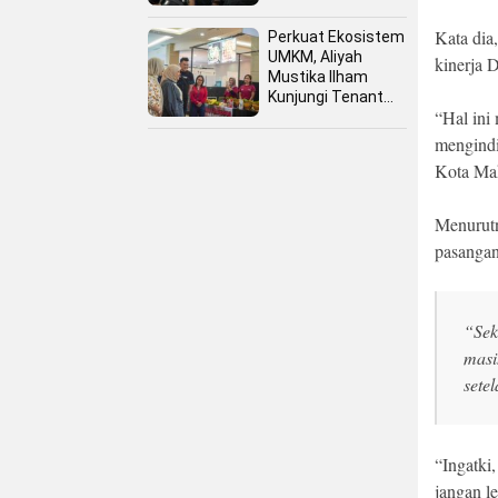
Kata dia
Perkuat Ekosistem
UMKM, Aliyah
kinerja 
Mustika Ilham
Kunjungi Tenant
“Hal ini
Kuliner dan Booth
Fashion Fiesta
mengindi
Kota Mak
Menurutn
pasangan
“Sek
masi
sete
“Ingatki
jangan l