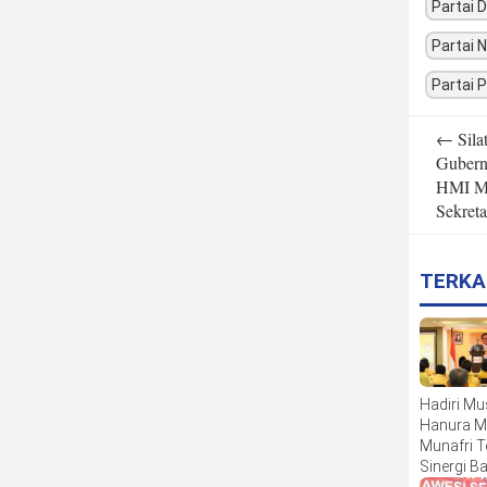
Partai 
Partai 
Partai
Post
←
Sila
navigatio
Gubern
HMI Ma
Sekreta
TERKA
Hadiri M
Hanura M
Munafri 
Sinergi B