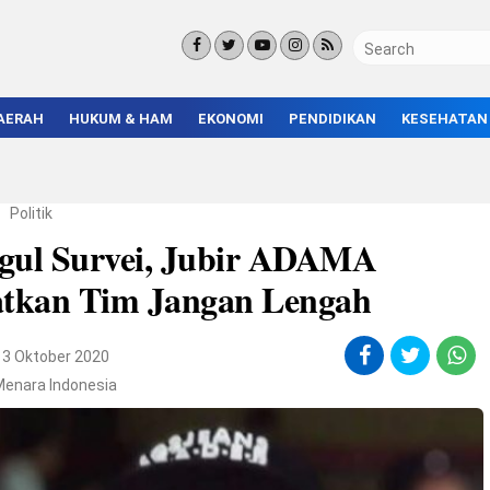
AERAH
HUKUM & HAM
EKONOMI
PENDIDIKAN
KESEHATAN
KORUPSI
BISNIS & INVESTASI
KAMPUS
KRIMINAL
ENTREPRENEUR &
SEKOLAH
UMKM
INFRASTRUKTUR
/
Politik
gul Survei, Jubir ADAMA
atkan Tim Jangan Lengah
13 Oktober 2020
Menara Indonesia