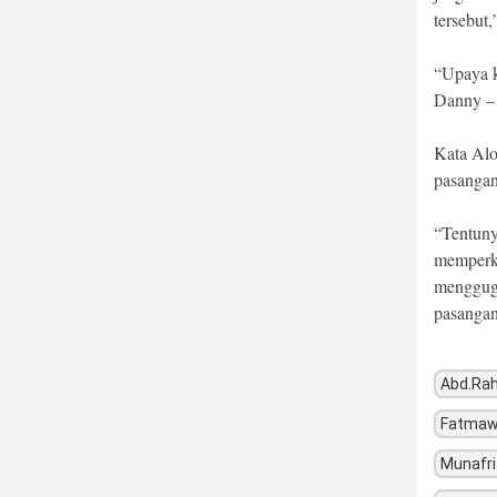
tersebut,
“Upaya 
Danny – 
Kata Alo
pasangan
“Tentuny
memperku
mengguga
pasangan
Abd.Ra
Fatmaw
Munafri