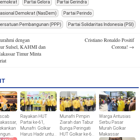
Demokrat
Partai Gelora
Partai Gerindra
Nasional Demokrat (NasDem)
Partai Perindo
 Persatuan Pembangunan (PPP)
Partai Solidaritas Indonesia (PSI)
turahmi dengan
Cristiano Ronaldo Positif
n
ur Sulsel, KAHMI dan
Corona!
→
kassar Timur Minta
riat
IT
uscab
Rayakan HUT
Munafri Pimpin
Warga Antusias
akassar,
Partai ke-61,
Ziarah dan Tabur
Serbu Pasar
Tekankan
Munafri: Golkar
Bunga Peringati
Murah Golkar
angun
Harus Hadir untuk
HUT Golkar ke-61
Makassar