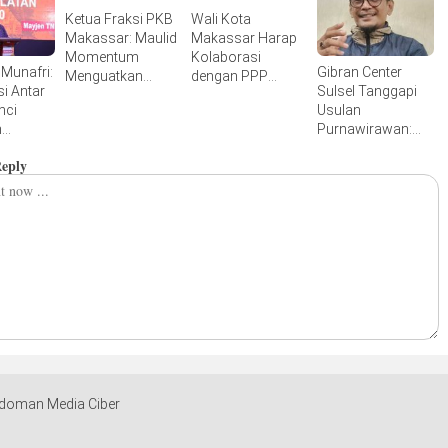
Rakyat
di TMP Panaikang
Ketua Fraksi PKB
Wali Kota
Makassar: Maulid
Makassar Harap
Momentum
Kolaborasi
 Munafri:
Gibran Center
Menguatkan
dengan PPP
i Antar
Sulsel Tanggapi
Akhlak dan
Warnai
nci
Usulan
Aspirasi Rakyat
Pemerintahan
n
Purnawirawan:
Kota
unan
Jangan Cederai
Reply
Hasil Pemilu yang
Sah
doman Media Ciber