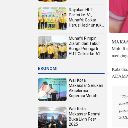
Kota
Rayakan HUT
Partai ke-61,
Munafri: Golkar
Harus Hadir untuk
Rakyat
Munafri Pimpin
MAKAS
Ziarah dan Tabur
Moh. Ra
Bunga Peringati
HUT Golkar ke-61 di
menginga
TMP Panaikang
Kata dia
EKONOMI
ADAMA ja
Wali Kota
Makassar Serukan
Akselerasi
“Tim
Koperasi Merah
Putih, Dukung
hasi
Program Presiden
Wali Kota
pasa
Prabowo
Makassar Resmi
2020
Buka Livin’ Fest
2025