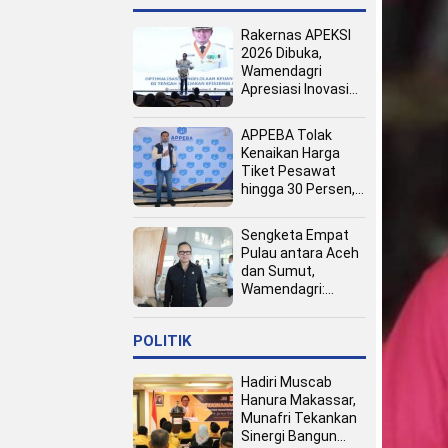
Rakernas APEKSI
2026 Dibuka,
Wamendagri
Apresiasi Inovasi
Pertumbuhan PAD
Tingkat Kota
APPEBA Tolak
Kenaikan Harga
Tiket Pesawat
hingga 30 Persen,
Dinilai Bebani
Jamaah Haji dan
Sengketa Empat
Umrah
Pulau antara Aceh
dan Sumut,
Wamendagri:
Semua Pihak
Duduk Bersama
POLITIK
Hadiri Muscab
Hanura Makassar,
Munafri Tekankan
Sinergi Bangun