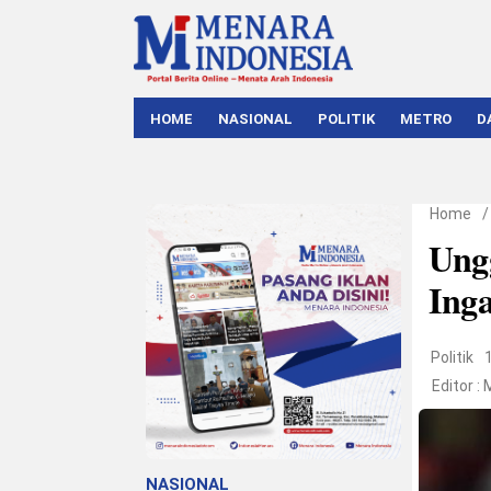
HOME
NASIONAL
POLITIK
METRO
D
Home
Ung
Ing
Politik
Editor :
NASIONAL