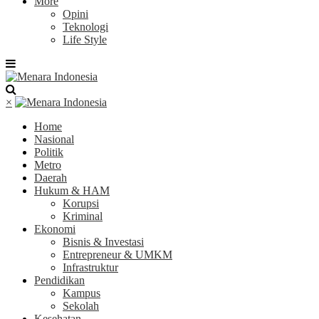
More
Opini
Teknologi
Life Style
×
Home
Nasional
Politik
Metro
Daerah
Hukum & HAM
Korupsi
Kriminal
Ekonomi
Bisnis & Investasi
Entrepreneur & UMKM
Infrastruktur
Pendidikan
Kampus
Sekolah
Kesehatan