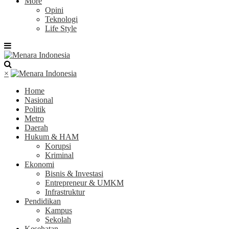
More
Opini
Teknologi
Life Style
×
Home
Nasional
Politik
Metro
Daerah
Hukum & HAM
Korupsi
Kriminal
Ekonomi
Bisnis & Investasi
Entrepreneur & UMKM
Infrastruktur
Pendidikan
Kampus
Sekolah
Kesehatan