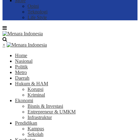
More
Opini
Teknologi
Life Style
×
Home
Nasional
Politik
Metro
Daerah
Hukum & HAM
Korupsi
Kriminal
Ekonomi
Bisnis & Investasi
Entrepreneur & UMKM
Infrastruktur
Pendidikan
Kampus
Sekolah
Kesehatan