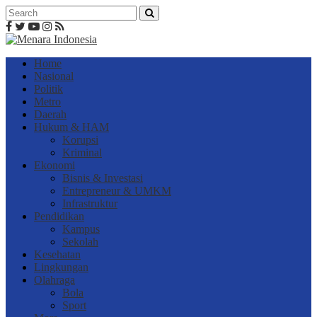
Home
Nasional
Politik
Metro
Daerah
Hukum & HAM
Korupsi
Kriminal
Ekonomi
Bisnis & Investasi
Entrepreneur & UMKM
Infrastruktur
Pendidikan
Kampus
Sekolah
Kesehatan
Lingkungan
Olahraga
Bola
Sport