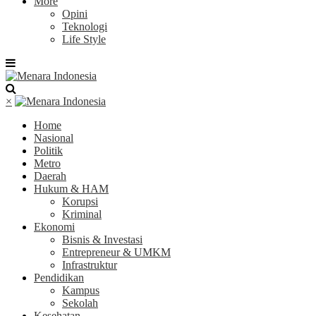
More
Opini
Teknologi
Life Style
×
Home
Nasional
Politik
Metro
Daerah
Hukum & HAM
Korupsi
Kriminal
Ekonomi
Bisnis & Investasi
Entrepreneur & UMKM
Infrastruktur
Pendidikan
Kampus
Sekolah
Kesehatan