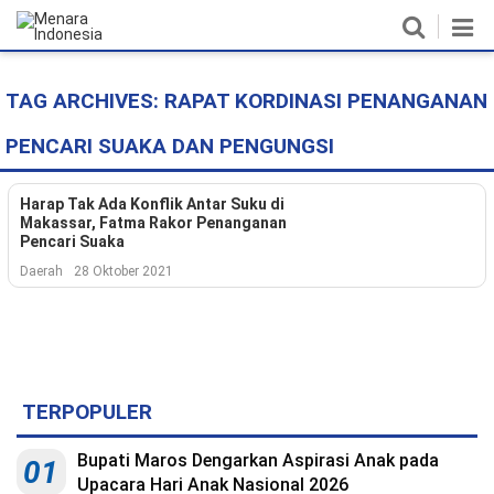
TAG ARCHIVES:
RAPAT KORDINASI PENANGANAN
Home
PENCARI SUAKA DAN PENGUNGSI
Nasional
Politik
Harap Tak Ada Konflik Antar Suku di
Makassar, Fatma Rakor Penanganan
Pencari Suaka
Metro
Daerah
28 Oktober 2021
Daerah
Hukum & HAM
Ekonomi
TERPOPULER
Pendidikan
Bupati Maros Dengarkan Aspirasi Anak pada
01
Upacara Hari Anak Nasional 2026