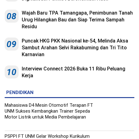
Indonesia
.
All
Wajah Baru TPA Tamangapa, Penimbunan Tanah
08
Right
Reserve
Urug Hilangkan Bau dan Siap Terima Sampah
Residu
Puncak HKG PKK Nasional ke-54, Melinda Aksa
09
Sambut Arahan Selvi Rakabuming dan Tri Tito
Karnavian
Interview Connect 2026 Buka 11 Ribu Peluang
10
Kerja
PENDIDIKAN
Mahasiswa D4 Mesin Otomotif Terapan FT
UNM Sukses Kembangkan Trainer Sepeda
Motor Listrik untuk Media Pembelajaran
PSPPI FT UNM Gelar Workshop Kurikulum