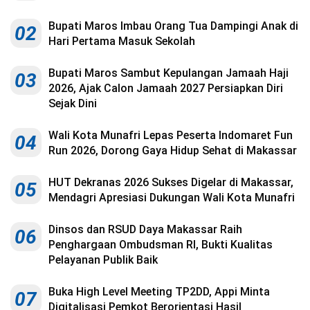
Kesehatan
Bupati Maros Imbau Orang Tua Dampingi Anak di
02
Lingkungan
Hari Pertama Masuk Sekolah
Olahraga
Bupati Maros Sambut Kepulangan Jamaah Haji
03
2026, Ajak Calon Jamaah 2027 Persiapkan Diri
More
Sejak Dini
Wali Kota Munafri Lepas Peserta Indomaret Fun
04
Run 2026, Dorong Gaya Hidup Sehat di Makassar
HUT Dekranas 2026 Sukses Digelar di Makassar,
05
Mendagri Apresiasi Dukungan Wali Kota Munafri
Dinsos dan RSUD Daya Makassar Raih
06
Penghargaan Ombudsman RI, Bukti Kualitas
Pelayanan Publik Baik
©
Copyright
Buka High Level Meeting TP2DD, Appi Minta
07
2026
Menara
Digitalisasi Pemkot Berorientasi Hasil