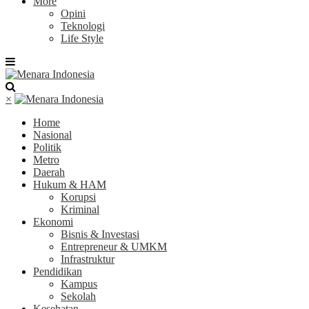
More
Opini
Teknologi
Life Style
×
Home
Nasional
Politik
Metro
Daerah
Hukum & HAM
Korupsi
Kriminal
Ekonomi
Bisnis & Investasi
Entrepreneur & UMKM
Infrastruktur
Pendidikan
Kampus
Sekolah
Kesehatan