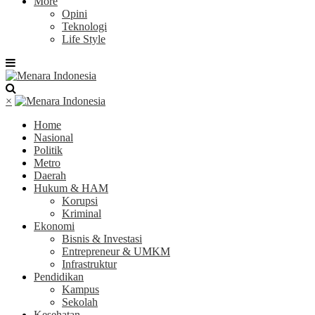
More
Opini
Teknologi
Life Style
×
Home
Nasional
Politik
Metro
Daerah
Hukum & HAM
Korupsi
Kriminal
Ekonomi
Bisnis & Investasi
Entrepreneur & UMKM
Infrastruktur
Pendidikan
Kampus
Sekolah
Kesehatan