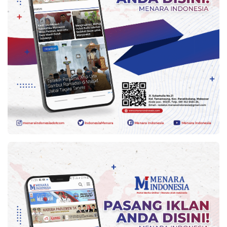
Kesehatan
Lingkungan
Olahraga
More
©
Copyright
2026
Menara