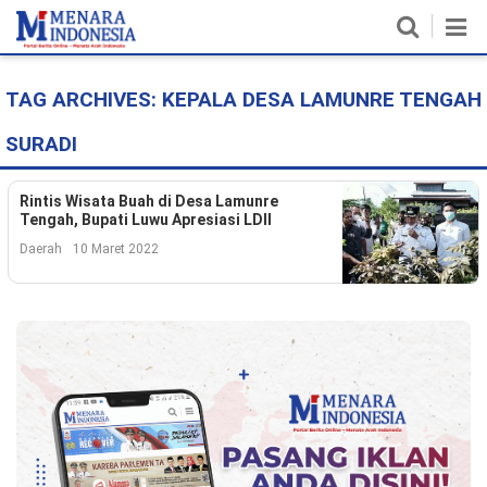
TAG ARCHIVES:
KEPALA DESA LAMUNRE TENGAH
Home
SURADI
Nasional
Politik
Rintis Wisata Buah di Desa Lamunre
Tengah, Bupati Luwu Apresiasi LDII
Metro
Daerah
10 Maret 2022
Daerah
Hukum & HAM
Ekonomi
Pendidikan