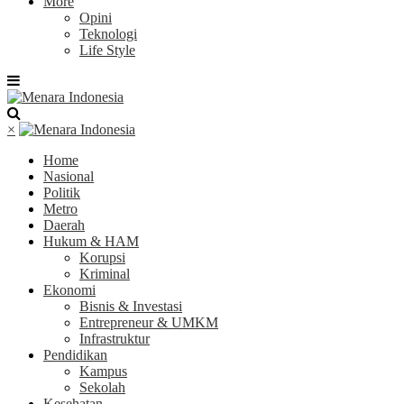
More
Opini
Teknologi
Life Style
×
Home
Nasional
Politik
Metro
Daerah
Hukum & HAM
Korupsi
Kriminal
Ekonomi
Bisnis & Investasi
Entrepreneur & UMKM
Infrastruktur
Pendidikan
Kampus
Sekolah
Kesehatan