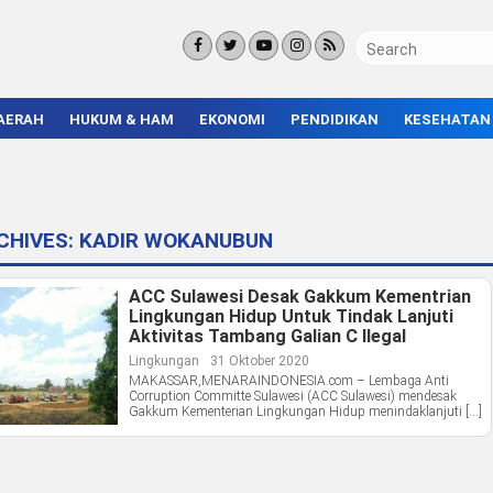
AERAH
HUKUM & HAM
EKONOMI
PENDIDIKAN
KESEHATAN
KORUPSI
BISNIS & INVESTASI
KAMPUS
KRIMINAL
ENTREPRENEUR &
SEKOLAH
UMKM
INFRASTRUKTUR
CHIVES:
KADIR WOKANUBUN
ACC Sulawesi Desak Gakkum Kementrian
Lingkungan Hidup Untuk Tindak Lanjuti
Aktivitas Tambang Galian C Ilegal
Lingkungan
31 Oktober 2020
MAKASSAR,MENARAINDONESIA.com – Lembaga Anti
Corruption Committe Sulawesi (ACC Sulawesi) mendesak
Gakkum Kementerian Lingkungan Hidup menindaklanjuti […]