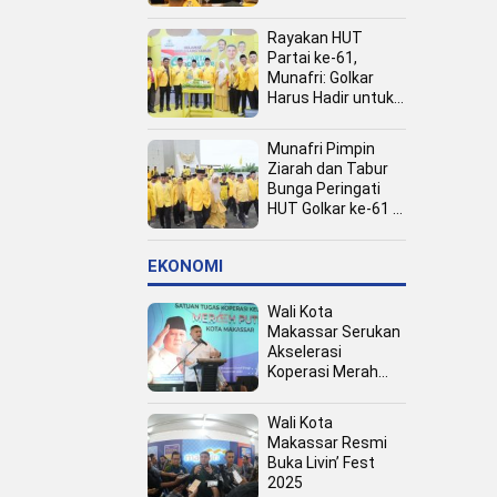
Kota
Rayakan HUT
Partai ke-61,
Munafri: Golkar
Harus Hadir untuk
Rakyat
Munafri Pimpin
Ziarah dan Tabur
Bunga Peringati
HUT Golkar ke-61 di
TMP Panaikang
EKONOMI
Wali Kota
Makassar Serukan
Akselerasi
Koperasi Merah
Putih, Dukung
Program Presiden
Wali Kota
Prabowo
Makassar Resmi
Buka Livin’ Fest
2025