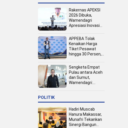
Rakernas APEKSI
2026 Dibuka,
Wamendagri
Apresiasi Inovasi
Pertumbuhan PAD
Tingkat Kota
APPEBA Tolak
Kenaikan Harga
Tiket Pesawat
hingga 30 Persen,
Dinilai Bebani
Jamaah Haji dan
Sengketa Empat
Umrah
Pulau antara Aceh
dan Sumut,
Wamendagri:
Semua Pihak
Duduk Bersama
POLITIK
Hadiri Muscab
Hanura Makassar,
Munafri Tekankan
Sinergi Bangun