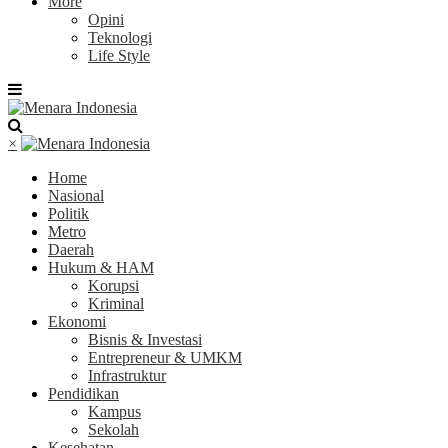
More
Opini
Teknologi
Life Style
×
Home
Nasional
Politik
Metro
Daerah
Hukum & HAM
Korupsi
Kriminal
Ekonomi
Bisnis & Investasi
Entrepreneur & UMKM
Infrastruktur
Pendidikan
Kampus
Sekolah
Kesehatan