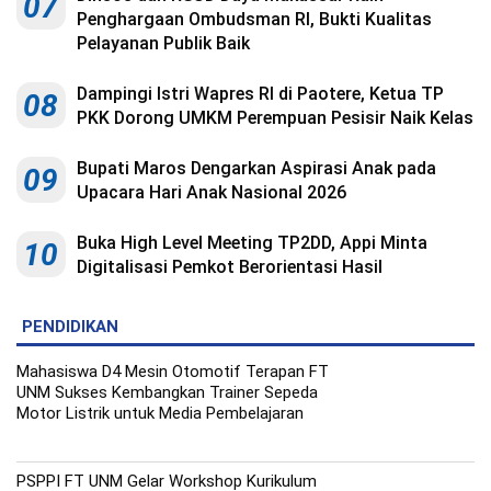
07
Indonesia
Penghargaan Ombudsman RI, Bukti Kualitas
.
All
Pelayanan Publik Baik
Right
Reserve
Dampingi Istri Wapres RI di Paotere, Ketua TP
08
PKK Dorong UMKM Perempuan Pesisir Naik Kelas
Bupati Maros Dengarkan Aspirasi Anak pada
09
Upacara Hari Anak Nasional 2026
Buka High Level Meeting TP2DD, Appi Minta
10
Digitalisasi Pemkot Berorientasi Hasil
PENDIDIKAN
Mahasiswa D4 Mesin Otomotif Terapan FT
UNM Sukses Kembangkan Trainer Sepeda
Motor Listrik untuk Media Pembelajaran
PSPPI FT UNM Gelar Workshop Kurikulum