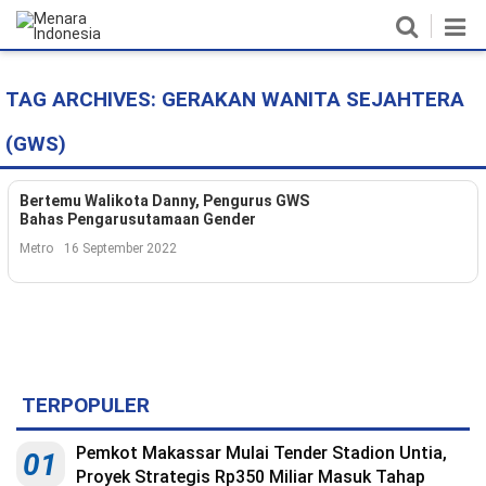
TAG ARCHIVES:
GERAKAN WANITA SEJAHTERA
Home
(GWS)
Nasional
Politik
Bertemu Walikota Danny, Pengurus GWS
Bahas Pengarusutamaan Gender
Metro
Metro
16 September 2022
Daerah
Hukum & HAM
Ekonomi
TERPOPULER
Pendidikan
Pemkot Makassar Mulai Tender Stadion Untia,
01
Proyek Strategis Rp350 Miliar Masuk Tahap