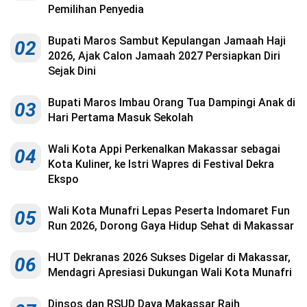
Kesehatan
Pemilihan Penyedia
Lingkungan
Bupati Maros Sambut Kepulangan Jamaah Haji
02
2026, Ajak Calon Jamaah 2027 Persiapkan Diri
Olahraga
Sejak Dini
More
Bupati Maros Imbau Orang Tua Dampingi Anak di
03
Hari Pertama Masuk Sekolah
Wali Kota Appi Perkenalkan Makassar sebagai
04
Kota Kuliner, ke Istri Wapres di Festival Dekra
Ekspo
Wali Kota Munafri Lepas Peserta Indomaret Fun
05
Run 2026, Dorong Gaya Hidup Sehat di Makassar
HUT Dekranas 2026 Sukses Digelar di Makassar,
06
Mendagri Apresiasi Dukungan Wali Kota Munafri
©
Copyright
2026
Menara
Dinsos dan RSUD Daya Makassar Raih