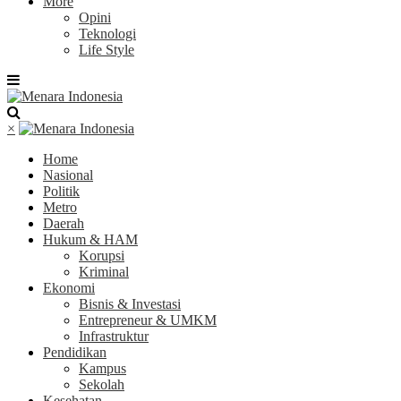
More
Opini
Teknologi
Life Style
×
Home
Nasional
Politik
Metro
Daerah
Hukum & HAM
Korupsi
Kriminal
Ekonomi
Bisnis & Investasi
Entrepreneur & UMKM
Infrastruktur
Pendidikan
Kampus
Sekolah
Kesehatan