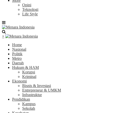
More
Opini
Teknologi
Life Style
×
Home
Nasional
Politik
Metro
Daerah
Hukum & HAM
Korupsi
Kriminal
Ekonomi
Bisnis & Investasi
Entrepreneur & UMKM
Infrastruktur
Pendidikan
Kampus
Sekolah
Kesehatan