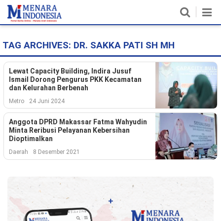
TAG ARCHIVES:
DR. SAKKA PATI SH MH
Home
Nasional
Lewat Capacity Building, Indira Jusuf
Ismail Dorong Pengurus PKK Kecamatan
dan Kelurahan Berbenah
Politik
Metro
24 Juni 2024
Metro
Anggota DPRD Makassar Fatma Wahyudin
Minta Reribusi Pelayanan Kebersihan
Daerah
Dioptimalkan
Daerah
8 Desember 2021
Hukum & HAM
Ekonomi
Pendidikan