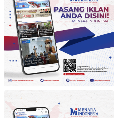
Kesehatan
Lingkungan
Olahraga
More
©
Copyright
2026
Menara