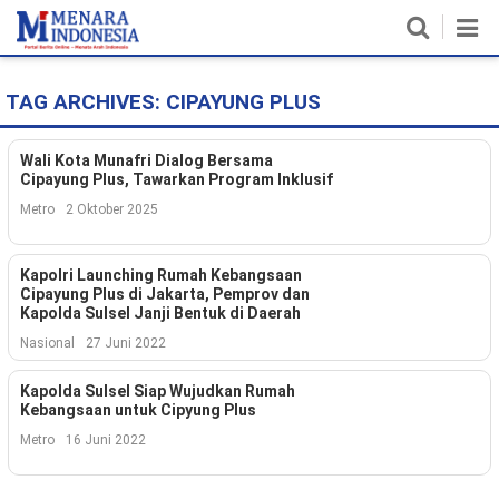
TAG ARCHIVES:
CIPAYUNG PLUS
Home
Nasional
Wali Kota Munafri Dialog Bersama
Cipayung Plus, Tawarkan Program Inklusif
Politik
Metro
2 Oktober 2025
Metro
Kapolri Launching Rumah Kebangsaan
Cipayung Plus di Jakarta, Pemprov dan
Daerah
Kapolda Sulsel Janji Bentuk di Daerah
Nasional
27 Juni 2022
Hukum & HAM
Kapolda Sulsel Siap Wujudkan Rumah
Ekonomi
Kebangsaan untuk Cipyung Plus
Metro
16 Juni 2022
Pendidikan