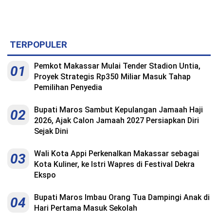
Kesehatan
Lingkungan
TERPOPULER
Olahraga
Pemkot Makassar Mulai Tender Stadion Untia,
More
01
Proyek Strategis Rp350 Miliar Masuk Tahap
Pemilihan Penyedia
Bupati Maros Sambut Kepulangan Jamaah Haji
02
2026, Ajak Calon Jamaah 2027 Persiapkan Diri
Sejak Dini
Wali Kota Appi Perkenalkan Makassar sebagai
03
Kota Kuliner, ke Istri Wapres di Festival Dekra
Ekspo
©
Bupati Maros Imbau Orang Tua Dampingi Anak di
04
Copyright
2026
Hari Pertama Masuk Sekolah
Menara