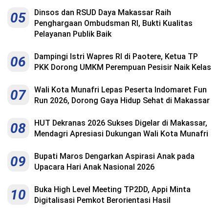
Indonesia
.
Dinsos dan RSUD Daya Makassar Raih
05
All
Penghargaan Ombudsman RI, Bukti Kualitas
Right
Reserve
Pelayanan Publik Baik
Dampingi Istri Wapres RI di Paotere, Ketua TP
06
PKK Dorong UMKM Perempuan Pesisir Naik Kelas
Wali Kota Munafri Lepas Peserta Indomaret Fun
07
Run 2026, Dorong Gaya Hidup Sehat di Makassar
HUT Dekranas 2026 Sukses Digelar di Makassar,
08
Mendagri Apresiasi Dukungan Wali Kota Munafri
Bupati Maros Dengarkan Aspirasi Anak pada
09
Upacara Hari Anak Nasional 2026
Buka High Level Meeting TP2DD, Appi Minta
10
Digitalisasi Pemkot Berorientasi Hasil