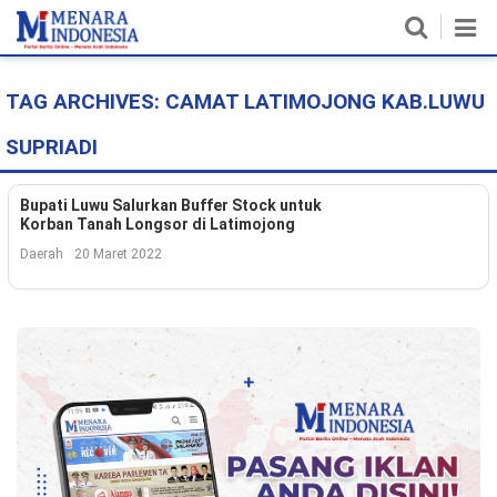
TAG ARCHIVES:
CAMAT LATIMOJONG KAB.LUWU
Home
SUPRIADI
Nasional
Politik
Bupati Luwu Salurkan Buffer Stock untuk
Korban Tanah Longsor di Latimojong
Metro
Daerah
20 Maret 2022
Daerah
Hukum & HAM
Ekonomi
Pendidikan