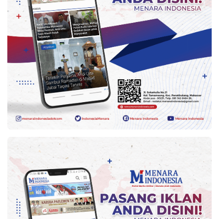
Kesehatan
Lingkungan
Olahraga
More
©
Copyright
2026
Menara