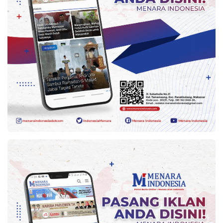
Kesehatan
Lingkungan
Olahraga
More
©
Copyright
2026
Menara