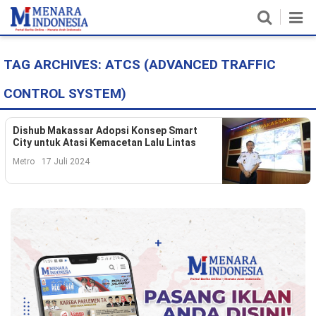
TAG ARCHIVES:
ATCS (ADVANCED TRAFFIC
Home
CONTROL SYSTEM)
Nasional
Politik
Dishub Makassar Adopsi Konsep Smart
City untuk Atasi Kemacetan Lalu Lintas
Metro
Metro
17 Juli 2024
Daerah
Hukum & HAM
Ekonomi
Pendidikan