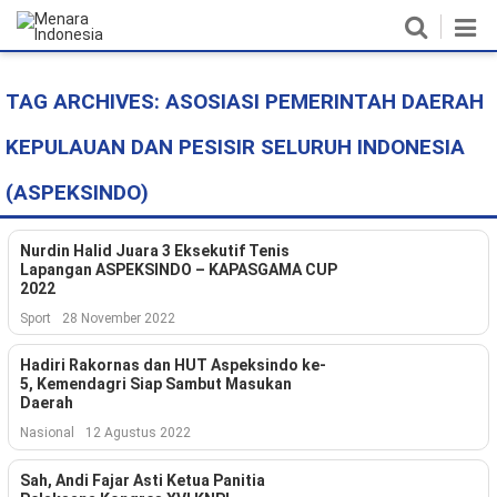
TAG ARCHIVES:
ASOSIASI PEMERINTAH DAERAH
Home
KEPULAUAN DAN PESISIR SELURUH INDONESIA
Nasional
(ASPEKSINDO)
Politik
Nurdin Halid Juara 3 Eksekutif Tenis
Metro
Lapangan ASPEKSINDO – KAPASGAMA CUP
2022
Daerah
Sport
28 November 2022
Hukum & HAM
Hadiri Rakornas dan HUT Aspeksindo ke-
5, Kemendagri Siap Sambut Masukan
Ekonomi
Daerah
Nasional
12 Agustus 2022
Pendidikan
Sah, Andi Fajar Asti Ketua Panitia