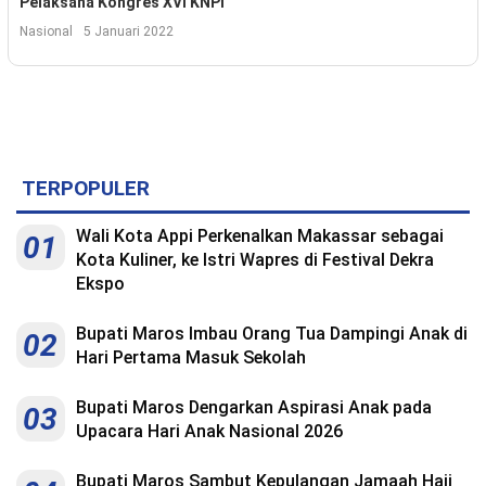
Pelaksana Kongres XVI KNPI
Kesehatan
Nasional
5 Januari 2022
Lingkungan
Olahraga
More
TERPOPULER
Wali Kota Appi Perkenalkan Makassar sebagai
01
Kota Kuliner, ke Istri Wapres di Festival Dekra
Ekspo
Bupati Maros Imbau Orang Tua Dampingi Anak di
02
Hari Pertama Masuk Sekolah
Bupati Maros Dengarkan Aspirasi Anak pada
03
Upacara Hari Anak Nasional 2026
©
Copyright
2026
Menara
Bupati Maros Sambut Kepulangan Jamaah Haji