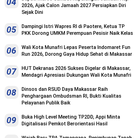
04
Indonesia
2026, Ajak Calon Jamaah 2027 Persiapkan Diri
.
All
Sejak Dini
Right
Reserve
Dampingi Istri Wapres RI di Paotere, Ketua TP
05
PKK Dorong UMKM Perempuan Pesisir Naik Kelas
Wali Kota Munafri Lepas Peserta Indomaret Fun
06
Run 2026, Dorong Gaya Hidup Sehat di Makassar
HUT Dekranas 2026 Sukses Digelar di Makassar,
07
Mendagri Apresiasi Dukungan Wali Kota Munafri
Dinsos dan RSUD Daya Makassar Raih
08
Penghargaan Ombudsman RI, Bukti Kualitas
Pelayanan Publik Baik
Buka High Level Meeting TP2DD, Appi Minta
09
Digitalisasi Pemkot Berorientasi Hasil
Wajah Baru TPA Tamangapa, Penimbunan Tanah