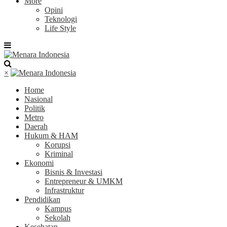
More
Opini
Teknologi
Life Style
×
Home
Nasional
Politik
Metro
Daerah
Hukum & HAM
Korupsi
Kriminal
Ekonomi
Bisnis & Investasi
Entrepreneur & UMKM
Infrastruktur
Pendidikan
Kampus
Sekolah
Kesehatan