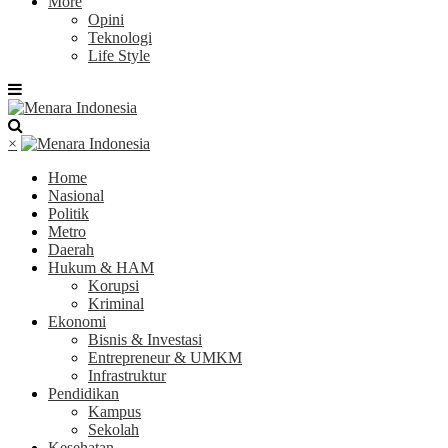
More
Opini
Teknologi
Life Style
×
Home
Nasional
Politik
Metro
Daerah
Hukum & HAM
Korupsi
Kriminal
Ekonomi
Bisnis & Investasi
Entrepreneur & UMKM
Infrastruktur
Pendidikan
Kampus
Sekolah
Kesehatan