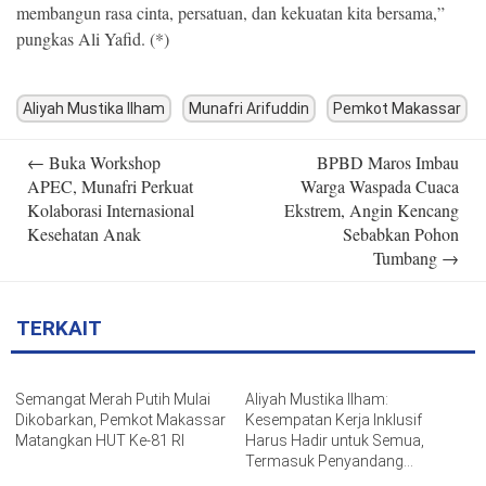
membangun rasa cinta, persatuan, dan kekuatan kita bersama,”
pungkas Ali Yafid. (*)
Aliyah Mustika Ilham
Munafri Arifuddin
Pemkot Makassar
Post
←
Buka Workshop
BPBD Maros Imbau
navigation
APEC, Munafri Perkuat
Warga Waspada Cuaca
Kolaborasi Internasional
Ekstrem, Angin Kencang
Kesehatan Anak
Sebabkan Pohon
Tumbang
→
TERKAIT
Semangat Merah Putih Mulai
Aliyah Mustika Ilham:
Dikobarkan, Pemkot Makassar
Kesempatan Kerja Inklusif
Matangkan HUT Ke-81 RI
Harus Hadir untuk Semua,
Termasuk Penyandang
Disabilitas