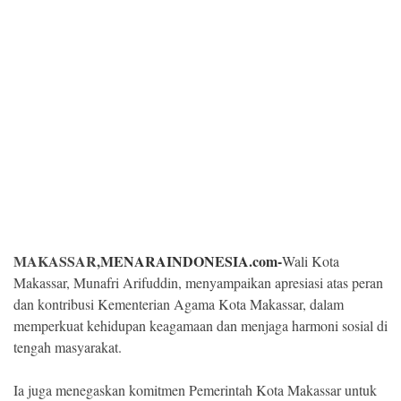
Kesehatan
Lingkungan
Olahraga
More
MAKASSAR,
MENARAINDONESIA.com-
Wali Kota
Makassar, Munafri Arifuddin, menyampaikan apresiasi atas peran
dan kontribusi Kementerian Agama Kota Makassar, dalam
memperkuat kehidupan keagamaan dan menjaga harmoni sosial di
tengah masyarakat.
©
Copyright
2026
Ia juga menegaskan komitmen Pemerintah Kota Makassar untuk
Menara