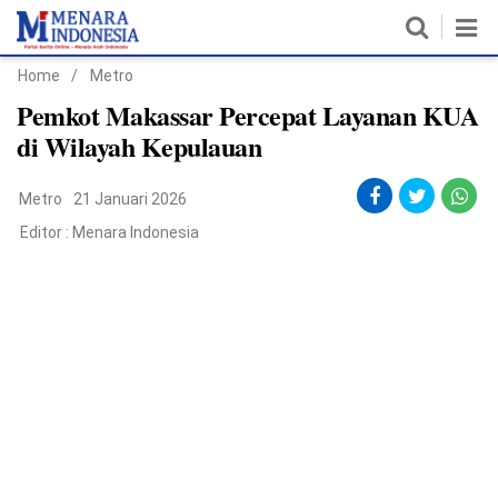
Home
/
Metro
Home
Pemkot Makassar Percepat Layanan KUA
di Wilayah Kepulauan
Nasional
Metro
21 Januari 2026
Politik
Editor :
Menara Indonesia
Metro
Daerah
Hukum & HAM
Ekonomi
Pendidikan