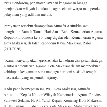
Indonesia
terus mendorong penguatan layanan keagamaan hingga
.
menjangkau wilayah kepulauan, agar seluruh warga memperoleh
All
Right
pelayanan yang adil dan merata.
Reserve
Pernyataan tersebut disampaikan Munafri Arifuddin saat
menghadiri Ramah Tamah Hari Amal Bakti Kementerian Agama
Republik Indonesia ke-80, yang digelar oleh Kementerian Agama
Kota Makassar, di Jalan Rappocini Raya, Makassar, Rabu
(21/1/2026).
“Kami menyampaikan apresiasi atas kehadiran dan peran strategis
Kantor Kementerian Agama Kota Makassar dalam memperkuat
kehidupan keagamaan serta menjaga harmoni sosial di tengah
masyarakat yang majemuk,” ujarnya.
Hadir pada kesmepatan ini, Wali Kota Makassar, Munafri
Arifuddin, Kepala Kantor Wilayah Kementerian Agama Provinsi
Sulawesi Selatan, H. Ali Yafid, Kepala Kemenag Kota Makassar,
H. Muhammad, Kabag Kesra Kota Makassar, Muhammad Syarif,