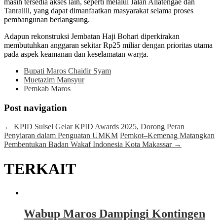
masih tersedia akses lain, seperti melalui Jalan Allatengae dan
Tanralili, yang dapat dimanfaatkan masyarakat selama proses
pembangunan berlangsung.
Adapun rekonstruksi Jembatan Haji Bohari diperkirakan
membutuhkan anggaran sekitar Rp25 miliar dengan prioritas utama
pada aspek keamanan dan keselamatan warga.
Bupati Maros Chaidir Syam
Muetazim Mansyur
Pemkab Maros
Post navigation
←
KPID Sulsel Gelar KPID Awards 2025, Dorong Peran
Penyiaran dalam Penguatan UMKM
Pemkot–Kemenag Matangkan
Pembentukan Badan Wakaf Indonesia Kota Makassar
→
TERKAIT
Wabup Maros Dampingi Kontingen