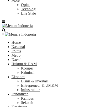
More
Opini
Teknologi
Life Style
×
Home
Nasional
Politik
Metro
Daerah
Hukum & HAM
Korupsi
Kriminal
Ekonomi
Bisnis & Investasi
Entrepreneur & UMKM
Infrastruktur
Pendidikan
Kampus
Sekolah
Kesehatan