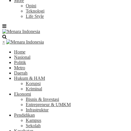
More
Opini
Teknologi
Life Style
×
Home
Nasional
Politik
Metro
Daerah
Hukum & HAM
Korupsi
Kriminal
Ekonomi
Bisnis & Investasi
Entrepreneur & UMKM
Infrastruktur
Pendidikan
Kampus
Sekolah
Kesehatan