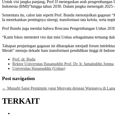
Untuk visi jangka panjang, Prof JJ menegaskan arah pengembangan
Indonesia (BMI)”hingga tahun 2030. Dalam jangka menengah 2025–
Sementara itu, calon lain seperti Prof. Bundu menonjolkan gagasan
Ia menekankan pentingnya sinergi, transformasi tata kelola, serta im
Prof Bundu juga menilai bahwa Rencana Pengembangan Unhas 2030
“Kami fokus memotret visi dan misi Unhas sebagaimana tertuang dala
Tahapan penjaringan gagasan ini diharapkan menjadi forum intelektu
Merah” menuju dekade baru transformasi pendidikan tinggi di Indone
Prof. dr. Budu
Rektor Universitas Hasanuddin Prof. Dr. Ir. Jamaluddin Jompa
Universitas Hasanuddin (Unhas)
Post navigation
←
Munafri Sang Pemimpin yang Menyatu dengan Warganya di Lapa
TERKAIT