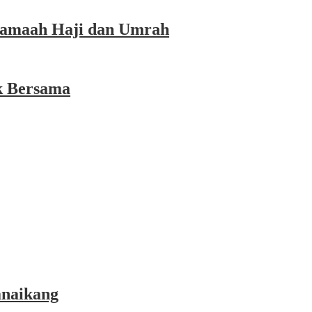
 Jamaah Haji dan Umrah
k Bersama
anaikang