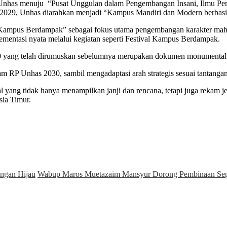
 Unhas menuju
“Pusat Unggulan dalam Pengembangan Insani, Ilmu Pen
2029, Unhas diarahkan menjadi “Kampus Mandiri dan Modern berbasis
 “Kampus Berdampak” sebagai fokus utama pengembangan karakter maha
plementasi nyata melalui kegiatan seperti Festival Kampus Berdampak.
 yang telah dirumuskan sebelumnya merupakan dokumen monumental 
m RP Unhas 2030, sambil mengadaptasi arah strategis sesuai tantanga
al yang tidak hanya menampilkan janji dan rencana, tetapi juga rekam
sia Timur.
ngan Hijau
Wabup Maros Muetazaim Mansyur Dorong Pembinaan Se