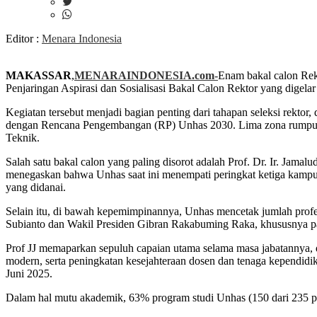
Editor :
Menara Indonesia
MAKASSAR
,
MENARAINDONESIA.com-
Enam bakal calon Rek
Penjaringan Aspirasi dan Sosialisasi Bakal Calon Rektor yang digela
Kegiatan tersebut menjadi bagian penting dari tahapan seleksi rektor
dengan Rencana Pengembangan (RP) Unhas 2030. Lima zona rumpun il
Teknik.
Salah satu bakal calon yang paling disorot adalah Prof. Dr. Ir. Jam
menegaskan bahwa Unhas saat ini menempati peringkat ketiga kampus
yang didanai.
Selain itu, di bawah kepemimpinannya, Unhas mencetak jumlah profe
Subianto dan Wakil Presiden Gibran Rakabuming Raka, khususnya pa
Prof JJ memaparkan sepuluh capaian utama selama masa jabatannya, di 
modern, serta peningkatan kesejahteraan dosen dan tenaga kependidik
Juni 2025.
Dalam hal mutu akademik, 63% program studi Unhas (150 dari 235 prodi