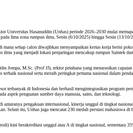
tor Universitas Hasanuddin (Unhas) periode 2026–2030 mulai memap
r pada lima zona rumpun ilmu, Senin (6/10/2025) hingga Senin (13/10/
, di mana setiap calon diwajibkan menyampaikan kertas kerja berisi poko
mu yang menjadi lokasi penjaringan mencakup rumpun Saintek dan Se
aluddin Jompa, M.Sc. (Prof JJ), rektor petahana yang menarasikan capa
 terbaik nasional serta meraih peringkat pertama nasional dalam pe
sor terbanyak di Indonesia dan berhasil mengintegrasikan program pe
da aspek penguatan sumber daya manusia, sains, dan teknologi.
antaranya pengakuan internasional, kinerja unggul di tingkat nasional,
an. Selain itu, Unhas juga mencatat 230 medali prestasi mahasiswa di b
) kini berakreditasi unggul atau A di tingkat nasional, sementara 35% 