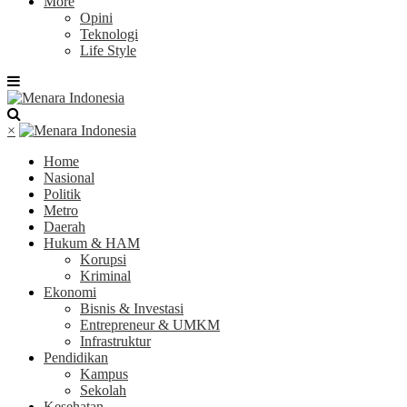
More
Opini
Teknologi
Life Style
×
Home
Nasional
Politik
Metro
Daerah
Hukum & HAM
Korupsi
Kriminal
Ekonomi
Bisnis & Investasi
Entrepreneur & UMKM
Infrastruktur
Pendidikan
Kampus
Sekolah
Kesehatan