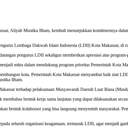
ssar, Aliyah Mustika Ilham, kembali menunjukkan komitmennya dala
pengurus Lembaga Dakwah Islam Indonesia (LDII) Kota Makassar, di rua
atangan pengurus LDII sekaligus memberikan apresiasi atas program-
 menjadi mitra dalam mendukung program prioritas Pemerintah Kota Ma
m membangun kota. Pemerintah Kota Makassar menyambut baik niat LDII
stika Ilham.
Makassar terhadap pelaksanaan Musyawarah Daerah Luar Biasa (Musd
 membahas bentuk kerja sama lanjutan yang dapat dilaksanakan secara
akan bentuk kolaborasi yang bisa langsung menyentuh masyarakat. Pe
 kepada seluruh organisasi keagamaan, termasuk LDII, agar menjadi ga