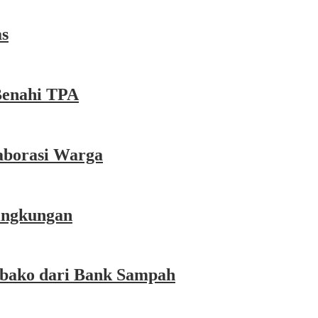
as
Benahi TPA
aborasi Warga
Lingkungan
mbako dari Bank Sampah