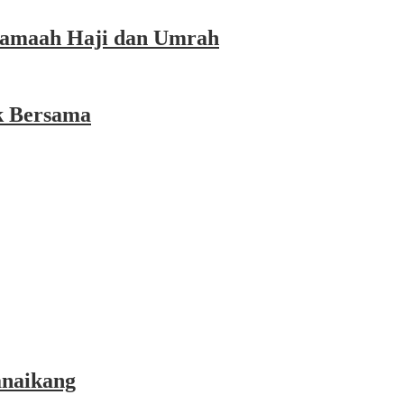
 Jamaah Haji dan Umrah
k Bersama
anaikang