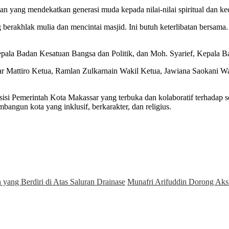
n yang mendekatkan generasi muda kepada nilai-nilai spiritual dan kec
erakhlak mulia dan mencintai masjid. Ini butuh keterlibatan bersama. M
Kepala Badan Kesatuan Bangsa dan Politik, dan Moh. Syarief, Kepala B
dar Mattiro Ketua, Ramlan Zulkarnain Wakil Ketua, Jawiana Saokani 
osisi Pemerintah Kota Makassar yang terbuka dan kolaboratif terhad
angun kota yang inklusif, berkarakter, dan religius.
yang Berdiri di Atas Saluran Drainase
Munafri Arifuddin Dorong Aks