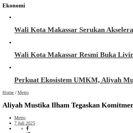
Ekonomi
Wali Kota Makassar Serukan Akseler
Wali Kota Makassar Resmi Buka Livin
Perkuat Ekosistem UMKM, Aliyah Must
Home
/
Metro
Aliyah Mustika Ilham Tegaskan Komitme
Metro
7 Juli 2025