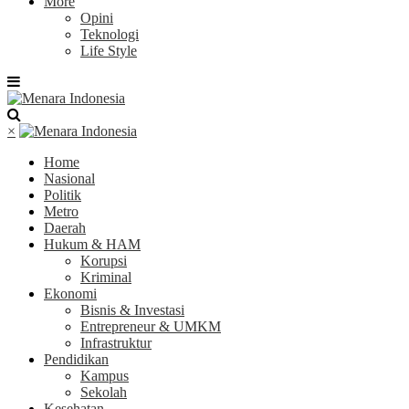
More
Opini
Teknologi
Life Style
×
Home
Nasional
Politik
Metro
Daerah
Hukum & HAM
Korupsi
Kriminal
Ekonomi
Bisnis & Investasi
Entrepreneur & UMKM
Infrastruktur
Pendidikan
Kampus
Sekolah
Kesehatan