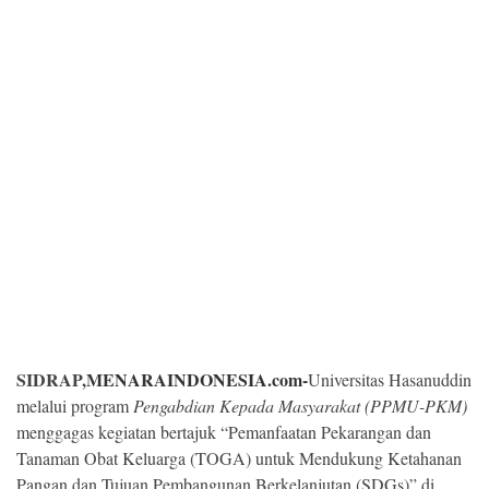
Kesehatan
Lingkungan
Olahraga
More
SIDRAP,
MENARAINDONESIA.com-
Universitas Hasanuddin
melalui program
Pengabdian Kepada Masyarakat (PPMU-PKM)
menggagas kegiatan bertajuk “Pemanfaatan Pekarangan dan
©
Copyright
Tanaman Obat Keluarga (TOGA) untuk Mendukung Ketahanan
2026
Menara
Pangan dan Tujuan Pembangunan Berkelanjutan (SDGs)” di