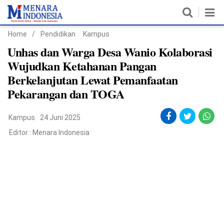
Home
/
Pendidikan
Kampus
Home
Unhas dan Warga Desa Wanio Kolaborasi
Wujudkan Ketahanan Pangan
Nasional
Berkelanjutan Lewat Pemanfaatan
Pekarangan dan TOGA
Politik
Metro
Kampus
24 Juni 2025
Editor :
Menara Indonesia
Daerah
Hukum & HAM
Ekonomi
Pendidikan