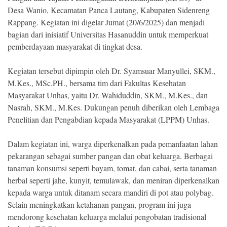
Indonesia
Desa Wanio, Kecamatan Panca Lautang, Kabupaten Sidenreng
.
All
Rappang. Kegiatan ini digelar Jumat (20/6/2025) dan menjadi
Right
Reserve
bagian dari inisiatif Universitas Hasanuddin untuk memperkuat
pemberdayaan masyarakat di tingkat desa.
Kegiatan tersebut dipimpin oleh Dr. Syamsuar Manyullei, SKM.,
M.Kes., MSc.PH., bersama tim dari Fakultas Kesehatan
Masyarakat Unhas, yaitu Dr. Wahiduddin, SKM., M.Kes., dan
Nasrah, SKM., M.Kes. Dukungan penuh diberikan oleh Lembaga
Penelitian dan Pengabdian kepada Masyarakat (LPPM) Unhas.
Dalam kegiatan ini, warga diperkenalkan pada pemanfaatan lahan
pekarangan sebagai sumber pangan dan obat keluarga. Berbagai
tanaman konsumsi seperti bayam, tomat, dan cabai, serta tanaman
herbal seperti jahe, kunyit, temulawak, dan meniran diperkenalkan
kepada warga untuk ditanam secara mandiri di pot atau polybag.
Selain meningkatkan ketahanan pangan, program ini juga
mendorong kesehatan keluarga melalui pengobatan tradisional