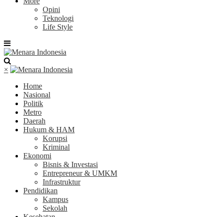
More
Opini
Teknologi
Life Style
×
Home
Nasional
Politik
Metro
Daerah
Hukum & HAM
Korupsi
Kriminal
Ekonomi
Bisnis & Investasi
Entrepreneur & UMKM
Infrastruktur
Pendidikan
Kampus
Sekolah
Kesehatan