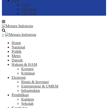
More
Opini
Teknologi
Life Style
×
Home
Nasional
Politik
Metro
Daerah
Hukum & HAM
Korupsi
Kriminal
Ekonomi
Bisnis & Investasi
Entrepreneur & UMKM
Infrastruktur
Pendidikan
Kampus
Sekolah
Kesehatan