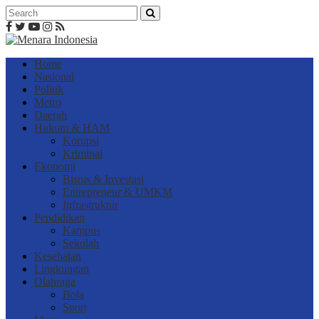
Home
Nasional
Politik
Metro
Daerah
Hukum & HAM
Korupsi
Kriminal
Ekonomi
Bisnis & Investasi
Entrepreneur & UMKM
Infrastruktur
Pendidikan
Kampus
Sekolah
Kesehatan
Lingkungan
Olahraga
Bola
Sport