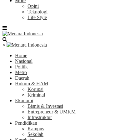
More
Opini
Teknologi
Life Style
×
Home
Nasional
Politik
Metro
Daerah
Hukum & HAM
Korupsi
Kriminal
Ekonomi
Bisnis & Investasi
Entrepreneur & UMKM
Infrastruktur
Pendidikan
Kampus
Sekolah
Kesehatan