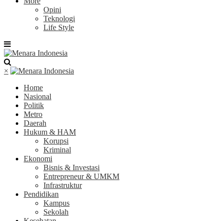
More
Opini
Teknologi
Life Style
×
Home
Nasional
Politik
Metro
Daerah
Hukum & HAM
Korupsi
Kriminal
Ekonomi
Bisnis & Investasi
Entrepreneur & UMKM
Infrastruktur
Pendidikan
Kampus
Sekolah
Kesehatan