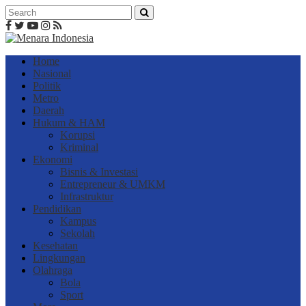
Home
Nasional
Politik
Metro
Daerah
Hukum & HAM
Korupsi
Kriminal
Ekonomi
Bisnis & Investasi
Entrepreneur & UMKM
Infrastruktur
Pendidikan
Kampus
Sekolah
Kesehatan
Lingkungan
Olahraga
Bola
Sport