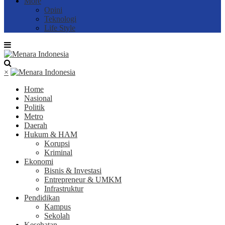
More
Opini
Teknologi
Life Style
×
Home
Nasional
Politik
Metro
Daerah
Hukum & HAM
Korupsi
Kriminal
Ekonomi
Bisnis & Investasi
Entrepreneur & UMKM
Infrastruktur
Pendidikan
Kampus
Sekolah
Kesehatan