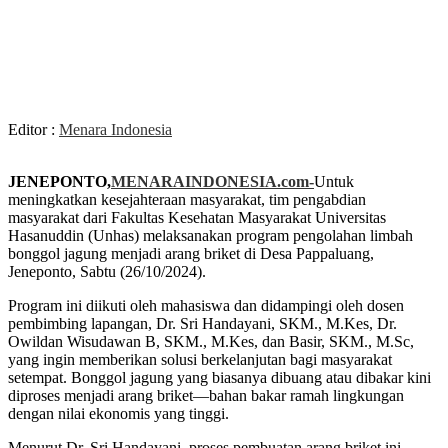
Editor :
Menara Indonesia
JENEPONTO,
MENARAINDONESIA.com-
Untuk
meningkatkan kesejahteraan masyarakat, tim pengabdian
masyarakat dari Fakultas Kesehatan Masyarakat Universitas
Hasanuddin (Unhas) melaksanakan program pengolahan limbah
bonggol jagung menjadi arang briket di Desa Pappaluang,
Jeneponto, Sabtu (26/10/2024).
Program ini diikuti oleh mahasiswa dan didampingi oleh dosen
pembimbing lapangan, Dr. Sri Handayani, SKM., M.Kes, Dr.
Owildan Wisudawan B, SKM., M.Kes, dan Basir, SKM., M.Sc,
yang ingin memberikan solusi berkelanjutan bagi masyarakat
setempat. Bonggol jagung yang biasanya dibuang atau dibakar kini
diproses menjadi arang briket—bahan bakar ramah lingkungan
dengan nilai ekonomis yang tinggi.
Menurut Dr. Sri Handayani, proses pembuatan arang briket ini