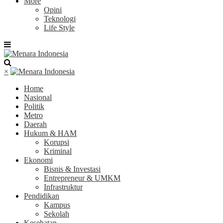
More
Opini
Teknologi
Life Style
×
Home
Nasional
Politik
Metro
Daerah
Hukum & HAM
Korupsi
Kriminal
Ekonomi
Bisnis & Investasi
Entrepreneur & UMKM
Infrastruktur
Pendidikan
Kampus
Sekolah
Kesehatan