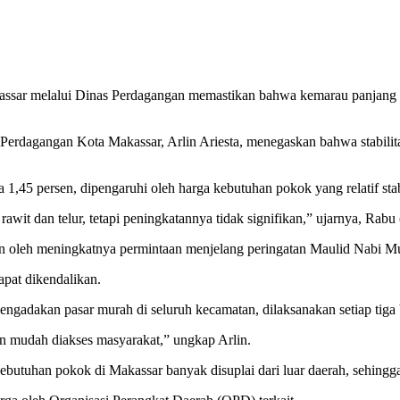
ssar melalui Dinas Perdagangan memastikan bahwa kemarau panjang y
rdagangan Kota Makassar, Arlin Ariesta, menegaskan bahwa stabilitas 
1,45 persen, dipengaruhi oleh harga kebutuhan pokok yang relatif stab
awit dan telur, tetapi peningkatannya tidak signifikan,” ujarnya, Rabu
bkan oleh meningkatnya permintaan menjelang peringatan Maulid Nab
apat dikendalikan.
engadakan pasar murah di seluruh kecamatan, dilaksanakan setiap tiga 
n mudah diakses masyarakat,” ungkap Arlin.
utuhan pokok di Makassar banyak disuplai dari luar daerah, sehingga