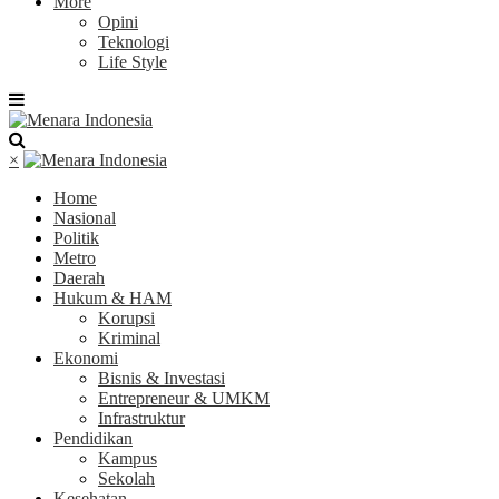
More
Opini
Teknologi
Life Style
×
Home
Nasional
Politik
Metro
Daerah
Hukum & HAM
Korupsi
Kriminal
Ekonomi
Bisnis & Investasi
Entrepreneur & UMKM
Infrastruktur
Pendidikan
Kampus
Sekolah
Kesehatan