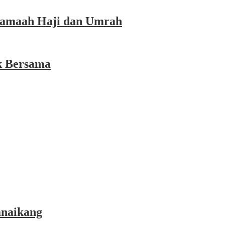
 Jamaah Haji dan Umrah
k Bersama
anaikang