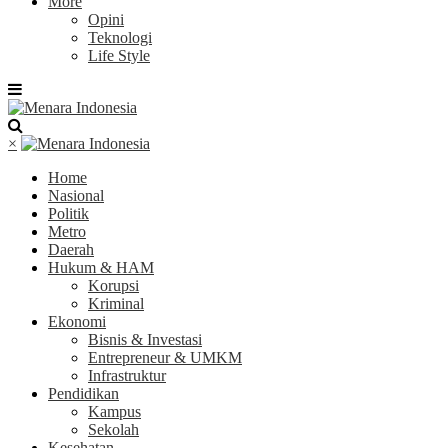
More
Opini
Teknologi
Life Style
×
Home
Nasional
Politik
Metro
Daerah
Hukum & HAM
Korupsi
Kriminal
Ekonomi
Bisnis & Investasi
Entrepreneur & UMKM
Infrastruktur
Pendidikan
Kampus
Sekolah
Kesehatan