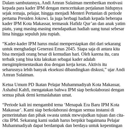
Dalam sambutannya, Andi Amran Sulaiman memberikan motivasi
kepada para kader IPM dengan menceritakan perjalanan hidupnya
sejak remaja, pelajar, hingga menjadi Menteri Pertanian di periode
pertama Presiden Jokowi. Ia juga berbagi hadiah kepada beberapa
kader IPM Kota Makassar, termasuk Hafidz Qur’an dan anak yatim
piatu, yang masing-masing mendapatkan hadiah uang tunai sebesar
lima hingga sepuluh juta rupiah.
“Kader-kader IPM harus mulai mempersiapkan diri dari sekarang
untuk menghadapi Generasi Emas 2045. Siapa saja di antara kita
bisa menjadi orang besar di kemudian hari. Oleh karena itu, cara
terbaik yang bisa kita lakukan sebagai kader adalah
mengimplementasikan doa dengan kerja keras. Aktivis itu
seharusnya lebih banyak eksekusi dibandingkan diskusi,” ujar Andi
Amran Sulaiman.
Ketua Umum PD Ikatan Pelajar Muhammadiyah Kota Makassar,
Ashabul Kahfi, mengatakan bahwa IPM siap berkolaborasi dengan
semua pihak demi kemaslahatan umat.
“Periode kali ini mengambil tema ‘Menapak Era Baru IPM Kota
Makassar’. Kami siap berkolaborasi dengan semua instansi di
pemerintahan dan pihak swasta untuk mewujudkan tujuan dan cita-
cita IPM. Sekarang kami sudah harus berpikir bagaimana Pelajar
Muhammadiyah dapat berdampak dan berdaya untuk kepentingan