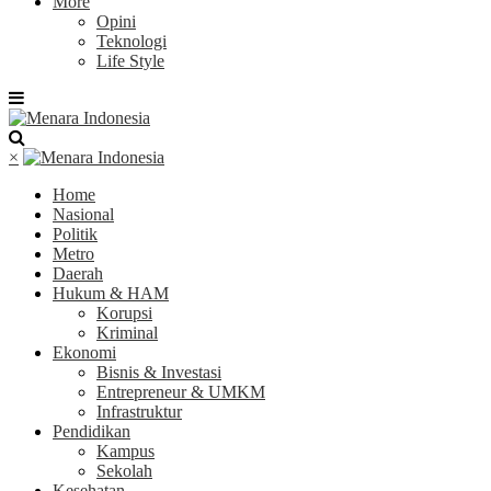
More
Opini
Teknologi
Life Style
×
Home
Nasional
Politik
Metro
Daerah
Hukum & HAM
Korupsi
Kriminal
Ekonomi
Bisnis & Investasi
Entrepreneur & UMKM
Infrastruktur
Pendidikan
Kampus
Sekolah
Kesehatan