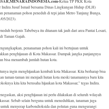
SAR,
MENARAINDONESIA.com-
Ketua TP PKK Kota
 Indira Jusuf Ismail bersama Dinas Lingkungan Hidup (DLH)
n penanaman pohon peneduh di tepi jalan Metro Tanjung Bunga,
/05/2023).
neduh berjenis Tabebuya itu ditanam tak jauh dari area Pantai Losari,
 di Taman Gajah.
engungkapkan, penanaman pohon kali ini bertujuan untuk
kkan penghijauan di Kota Makassar. Dampak jangka panjangnya
an bisa menambah jumlah hutan kota.
ntunya ingin menghijaukan kembali kota Makassar. Kita berharap bisa
an taman-taman ini menjadi hutan kota meski tanamannya baru kita
okoknya kita kita berusaha hijaukan kota Makassar,” tegas Indira.
enegaskan, aksi penghijauan ini perlu dilakukan di seluruh wilayah
assar. Sebab selain berguna untuk meneduhkan, tanaman juga
 untuk menyerap karbondioksida dan polutan guna mengurangi