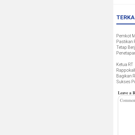
TERKA
Pemkot 
Pastikan
Tetap Berj
Penetapa
Masih Di
Ketua RT
Rappokall
Bagikan 
Sukses Pi
Sampah,
Leave a 
Dapat S
dari Ban