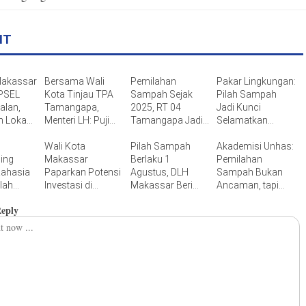
IT
Makassar
Bersama Wali
Pemilahan
Pakar Lingkungan:
 PSEL
Kota Tinjau TPA
Sampah Sejak
Pilah Sampah
alan,
Tamangapa,
2025, RT 04
Jadi Kunci
n Lokasi
Menteri LH: Puji
Tamangapa Jadi
Selamatkan
bahas
Kinerja Munafri
Percontohan
Makassar dari
Benahi TPA
Wali Kota
Berbasis
Pilah Sampah
Krisis Lingkungan
Akademisi Unhas:
ing
Makassar
Kolaborasi Warga
Berlaku 1
Pemilahan
Rahasia
Paparkan Potensi
Agustus, DLH
Sampah Bukan
lah
Investasi di
Makassar Beri
Ancaman, tapi
 Warga
Investment Forum
Waktu Tiga Bulan
Peluang Ekonomi
Reply
embako
Rakornas APINDO
Sebelum
Baru
k Sampah
2026
Terapkan Sanksi