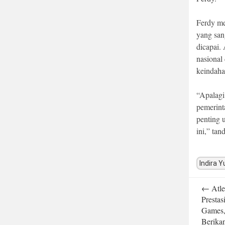
Ferdy me
yang san
dicapai.
nasional
keindaha
“Apalagi
pemerint
penting 
ini,” tan
Indira Y
Post
←
Atle
navigatio
Prestas
Games,
Berika