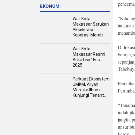
pencemar
EKONOMI
“Kita in
Wali Kota
Makassar Serukan
tanaman 
Akselerasi
menamba
Koperasi Merah
Putih, Dukung
Program Presiden
Di lokas
Wali Kota
Prabowo
berujar,
Makassar Resmi
Buka Livin’ Fest
sepanjan
2025
Tabebuy
Perkuat Ekosistem
Pemiliha
UMKM, Aliyah
Mustika Ilham
Pertimb
Kunjungi Tenant
Kuliner dan Booth
“Tanaman
Fashion Fiesta
indah ji
jangka p
unsur bu
Ferdy.