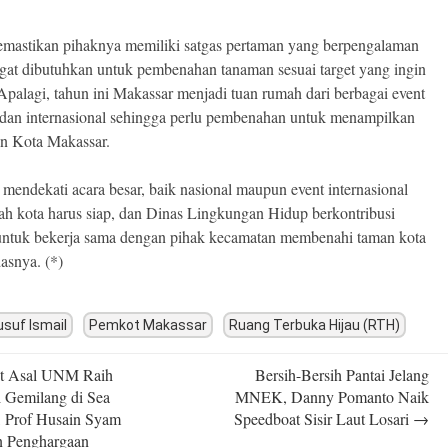
mastikan pihaknya memiliki satgas pertaman yang berpengalaman
gat dibutuhkan untuk pembenahan tanaman sesuai target yang ingin
 Apalagi, tahun ini Makassar menjadi tuan rumah dari berbagai event
 dan internasional sehingga perlu pembenahan untuk menampilkan
n Kota Makassar.
 mendekati acara besar, baik nasional maupun event internasional
ah kota harus siap, dan Dinas Lingkungan Hidup berkontribusi
untuk bekerja sama dengan pihak kecamatan membenahi taman kota
dasnya. (*)
usuf Ismail
Pemkot Makassar
Ruang Terbuka Hijau (RTH)
t Asal UNM Raih
Bersih-Bersih Pantai Jelang
n
i Gemilang di Sea
MNEK, Danny Pomanto Naik
 Prof Husain Syam
Speedboat Sisir Laut Losari
→
n Penghargaan