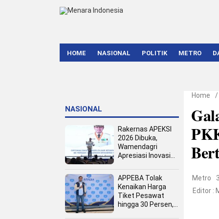
HOME
NASIONAL
POLITIK
METRO
D
Home
Gal
NASIONAL
PKK
Rakernas APEKSI
2026 Dibuka,
Ber
Wamendagri
Apresiasi Inovasi
Pertumbuhan PAD
Tingkat Kota
APPEBA Tolak
Metro
Kenaikan Harga
Editor :
Tiket Pesawat
hingga 30 Persen,
Dinilai Bebani