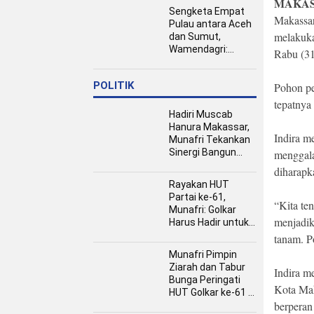
MAKAS
Jamaah Haji dan
Sengketa Empat
Umrah
Makassar
Pulau antara Aceh
melakuka
dan Sumut,
Wamendagri:
Rabu (31
Semua Pihak
Duduk Bersama
POLITIK
Pohon pe
tepatnya
Hadiri Muscab
Hanura Makassar,
Indira m
Munafri Tekankan
Sinergi Bangun
menggala
Kota
diharapk
Rayakan HUT
Partai ke-61,
“Kita te
Munafri: Golkar
menjadik
Harus Hadir untuk
Rakyat
tanam. P
Munafri Pimpin
Ziarah dan Tabur
Indira m
Bunga Peringati
Kota Mak
HUT Golkar ke-61 di
berperan
TMP Panaikang