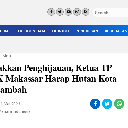
AERAH
HUKUM & HAM
EKONOMI
PENDIDIKAN
KESEHATAN
KORUPSI
BISNIS & INVESTASI
KAMPUS
KRIMINAL
ENTREPRENEUR &
SEKOLAH
UMKM
INFRASTRUKTUR
/
Metro
akkan Penghijauan, Ketua TP
 Makassar Harap Hutan Kota
tambah
31 Mei 2023
Menara Indonesia